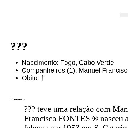
???
Nascimento: Fogo, Cabo Verde
Companheiros (1): Manuel Franci
Óbito: †
??? teve uma relação com Ma
Francisco FONTES ® nasceu a
faleceu em 1953 em S. Catarin