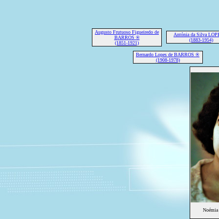
Augusto Frutuoso Figueiredo de
Antónia da Silva LO
BARROS ®
(1883-1954)
(1851-1921)
Bernardo Lopes de BARROS ®
(1908-1978)
Noémia