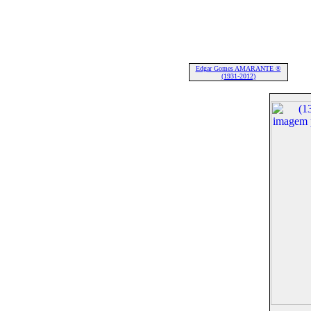
Edgar Gomes AMARANTE ®
(1931-2012)