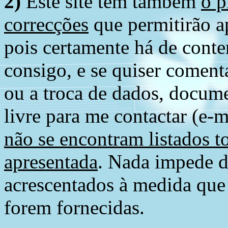
2)
Este site tem também
o p
correcções
que permitirão ap
pois certamente há de conte
consigo, e se quiser comenta
ou a troca de dados, docume
livre para me contactar (e-m
não se encontram listados t
apresentada
. Nada impede d
acrescentados à medida que
forem fornecidas.