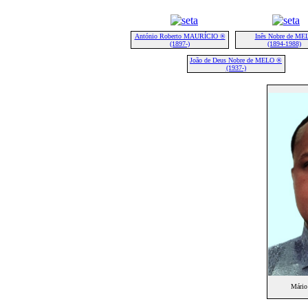
António Roberto MAURÍCIO ®
Inês Nobre de ME
(1897-)
(1894-1988)
João de Deus Nobre de MELO ®
(1937-)
Mário