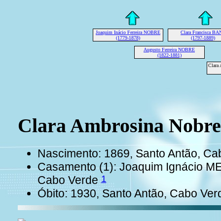
Joaquim Inácio Ferreira NOBRE
Clara Francisca BA
(1779-1878)
(1797-1889)
Augusto Ferreira NOBRE
(1822-1881)
Clara
Clara Ambrosina Nobr
Nascimento: 1869, Santo Antão, Ca
Casamento (1): Joaquim Ignácio ME
1
Cabo Verde
Óbito: 1930, Santo Antão, Cabo Ve