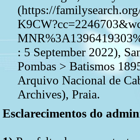
(https://familysearch.o
K9CW?cc=2246703&w
MNR%3A1396419303%
: 5 September 2022), Sa
Pombas > Batismos 1895
Arquivo Nacional de Ca
Archives), Praia.
Esclarecimentos do admini