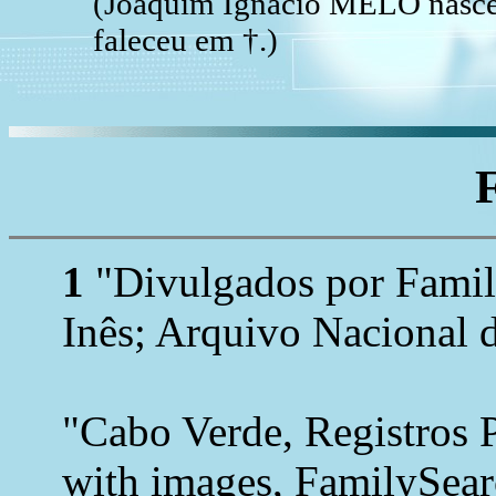
(Joaquim Ignácio MELO nasce
faleceu em †.)
1
"Divulgados por Family
Inês; Arquivo Nacional 
"Cabo Verde, Registros 
with images, FamilySea