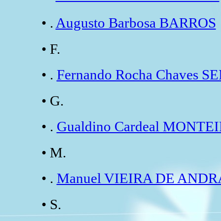
• .
Augusto Barbosa BARROS
• F.
• .
Fernando Rocha Chaves 
• G.
• .
Gualdino Cardeal MONTE
• M.
• .
Manuel VIEIRA DE AND
• S.