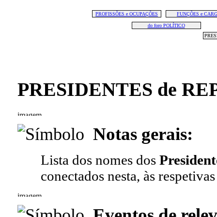
PROFISSÕES e OCUPAÇÕES
FUNÇÕES e CAR
do foro POLÍTICO
PRES
PRESIDENTES de RE
Notas gerais:
Lista dos nomes dos
Presiden
conectados nesta, às respetivas
Eventos de relev