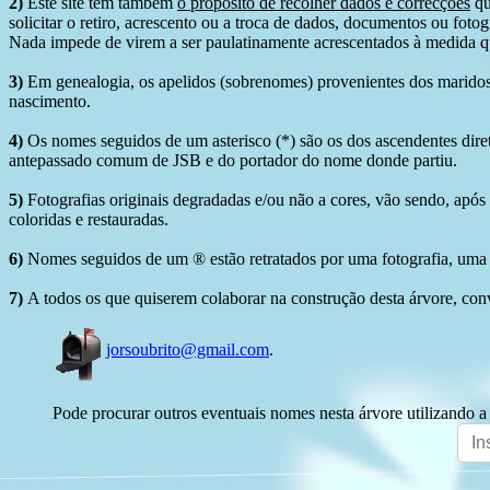
2)
Este site tem também
o propósito de recolher dados e correcções
qu
solicitar o retiro, acrescento ou a troca de dados, documentos ou fotogr
Nada impede de virem a ser paulatinamente acrescentados à medida q
3)
Em genealogia, os apelidos (sobrenomes) provenientes dos maridos 
nascimento.
4)
Os nomes seguidos de um asterisco (*) são os dos ascendentes dire
antepassado comum de JSB e do portador do nome donde partiu.
5)
Fotografias originais degradadas e/ou não a cores, vão sendo, após
coloridas e restauradas.
6)
Nomes seguidos de um ® estão retratados por uma fotografia, uma 
7)
A todos os que quiserem colaborar na construção desta árvore, conv
jorsoubrito@gmail.com
.
Pode procurar outros eventuais nomes nesta árvore utilizando a