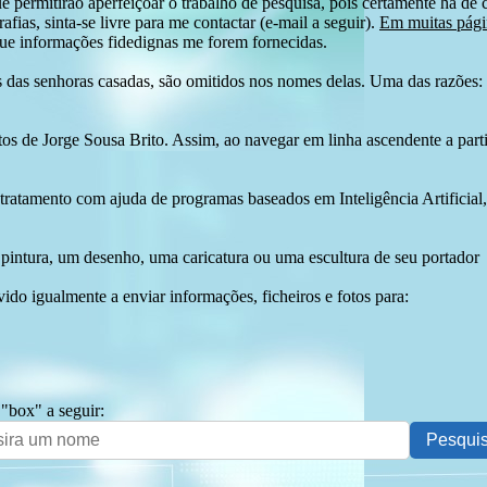
e permitirão aperfeiçoar o trabalho de pesquisa, pois certamente há de 
afias, sinta-se livre para me contactar (e-mail a seguir).
Em muitas págin
ue informações fidedignas me forem fornecidas.
das senhoras casadas, são omitidos nos nomes delas. Uma das razões: n
tos de Jorge Sousa Brito. Assim, ao navegar em linha ascendente a par
 tratamento com ajuda de programas baseados em Inteligência Artificial,
pintura, um desenho, uma caricatura ou uma escultura de seu portador
ido igualmente a enviar informações, ficheiros e fotos para:
 "box" a seguir: