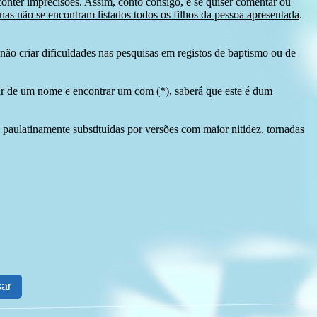
conter imprecisões. Assim, conto consigo, e se quiser comentar ou
as não se encontram listados todos os filhos da pessoa apresentada
.
ão criar dificuldades nas pesquisas em registos de baptismo ou de
tir de um nome e encontrar um com (*), saberá que este é dum
 paulatinamente substituídas por versões com maior nitidez, tornadas