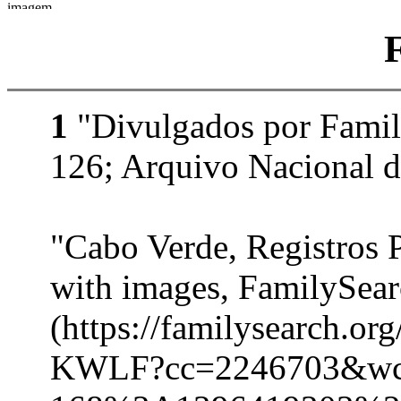
1
"Divulgados por Family
126; Arquivo Nacional d
"Cabo Verde, Registros 
with images, FamilySea
(https://familysearch.o
KWLF?cc=2246703&w