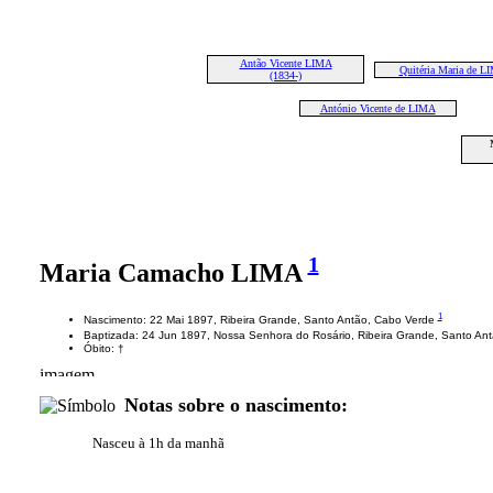
Antão Vicente LIMA
Quitéria Maria de L
(1834-)
António Vicente de LIMA
1
Maria Camacho LIMA
1
Nascimento: 22 Mai 1897, Ribeira Grande, Santo Antão, Cabo Verde
Baptizada: 24 Jun 1897, Nossa Senhora do Rosário, Ribeira Grande, Santo An
Óbito: †
Notas sobre o nascimento:
Nasceu à 1h da manhã