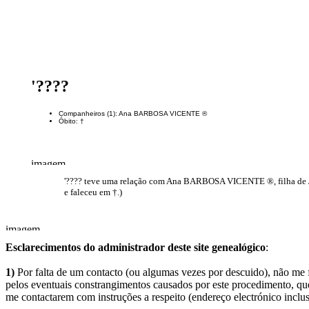
'????
Companheiros (1): Ana BARBOSA VICENTE ®
Óbito: †
'???? teve uma relação com Ana BARBOSA VICENTE ®, filha 
e faleceu em †.)
Esclarecimentos do administrador deste site genealógico
:
1)
Por falta de um contacto (ou algumas vezes por descuido), não me fo
pelos eventuais constrangimentos causados por este procedimento, que
me contactarem com instruções a respeito (endereço electrónico inclus