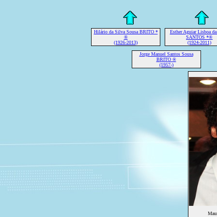
Hilário da Silva Sousa BRITO *
Esther Aguiar Lisboa da
®
SANTOS *®
(1926-2013)
(1924-2011)
Jorge Manuel Santos Sousa
BRITO ®
(1957-)
Maur