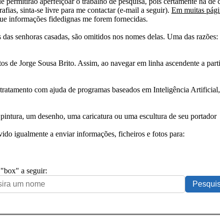
e permitirão aperfeiçoar o trabalho de pesquisa, pois certamente há de 
afias, sinta-se livre para me contactar (e-mail a seguir).
Em muitas págin
ue informações fidedignas me forem fornecidas.
das senhoras casadas, são omitidos nos nomes delas. Uma das razões: n
tos de Jorge Sousa Brito. Assim, ao navegar em linha ascendente a par
 tratamento com ajuda de programas baseados em Inteligência Artificial,
pintura, um desenho, uma caricatura ou uma escultura de seu portador
ido igualmente a enviar informações, ficheiros e fotos para:
 "box" a seguir: