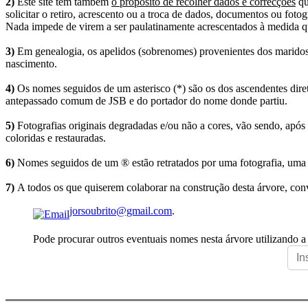
2)
Este site tem também
o propósito de recolher dados e correcções
qu
solicitar o retiro, acrescento ou a troca de dados, documentos ou fotogr
Nada impede de virem a ser paulatinamente acrescentados à medida q
3)
Em genealogia, os apelidos (sobrenomes) provenientes dos maridos 
nascimento.
4)
Os nomes seguidos de um asterisco (*) são os dos ascendentes dire
antepassado comum de JSB e do portador do nome donde partiu.
5)
Fotografias originais degradadas e/ou não a cores, vão sendo, após
coloridas e restauradas.
6)
Nomes seguidos de um ® estão retratados por uma fotografia, uma 
7)
A todos os que quiserem colaborar na construção desta árvore, conv
jorsoubrito@gmail.com
.
Pode procurar outros eventuais nomes nesta árvore utilizando a