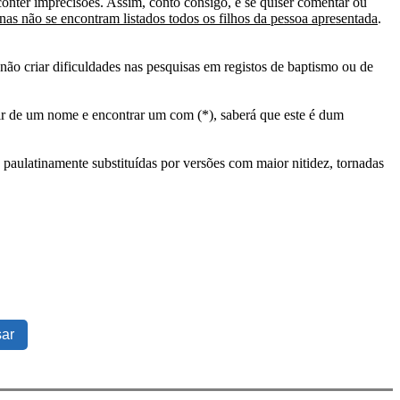
conter imprecisões. Assim, conto consigo, e se quiser comentar ou
as não se encontram listados todos os filhos da pessoa apresentada
.
ão criar dificuldades nas pesquisas em registos de baptismo ou de
tir de um nome e encontrar um com (*), saberá que este é dum
 paulatinamente substituídas por versões com maior nitidez, tornadas