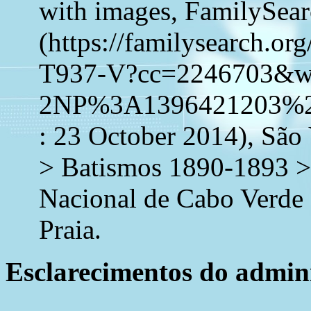
with images, FamilySea
(https://familysearch.o
T937-V?cc=2246703&
2NP%3A1396421203%2
: 23 October 2014), São
> Batismos 1890-1893 >
Nacional de Cabo Verde 
Praia.
Esclarecimentos do admini