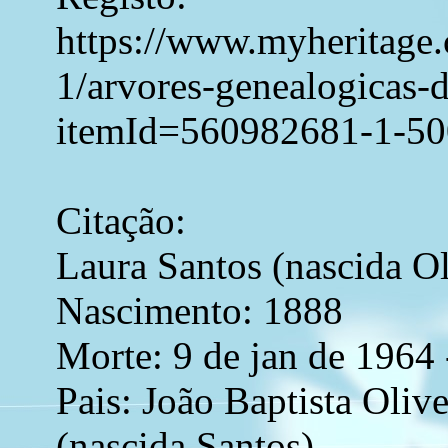
https://www.myheritage.c
1/arvores-genealogicas-
itemId=560982681-1-5
Citação:
Laura Santos (nascida Ol
Nascimento: 1888
Morte: 9 de jan de 1964
Pais: João Baptista Oliv
(nascida Santos)