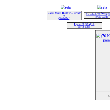
Carlos Martel HERSTAL [37m]*
Rotruda de TRÊVES [3
®
(0690-0724)
(0689-0741)
Pepino III [36m]* ®
(0714-0768)
C