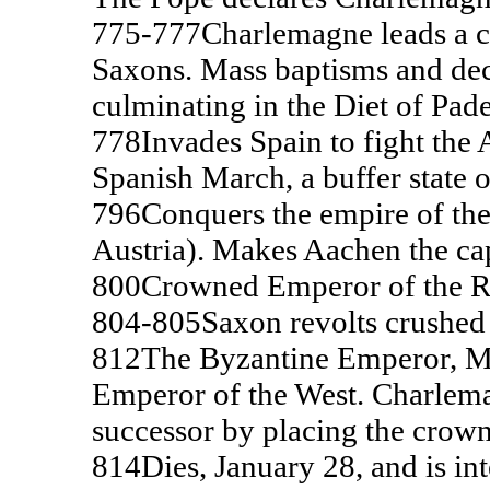
775-777
Charlemagne leads a c
Saxons. Mass baptisms and decl
culminating in the Diet of Pad
778
Invades Spain to fight the A
Spanish March, a buffer state 
796
Conquers the empire of th
Austria). Makes Aachen the capi
800
Crowned Emperor of the R
804-805
Saxon revolts crushed
812
The Byzantine Emperor, Mi
Emperor of the West. Charlemag
successor by placing the crown
814
Dies, January 28, and is int