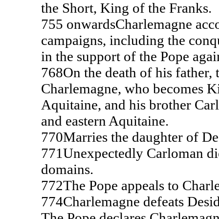
the Short, King of the Franks.
755 onwards
Charlemagne acco
campaigns, including the conqu
in the support of the Pope aga
768
On the death of his father,
Charlemagne, who becomes King
Aquitaine, and his brother Ca
and eastern Aquitaine.
770
Marries the daughter of De
771
Unexpectedly Carloman di
domains.
772
The Pope appeals to Charl
774
Charlemagne defeats Desid
The Pope declares Charlemagne