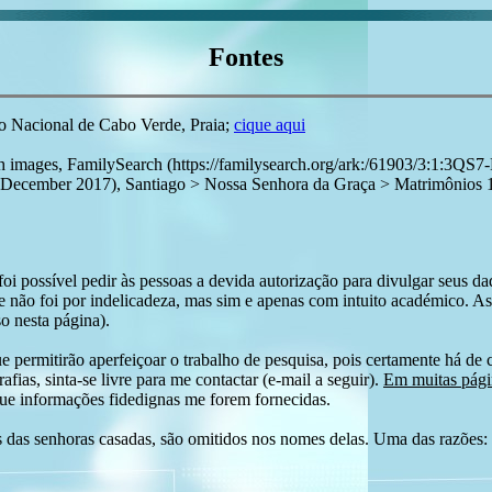
Fontes
vo Nacional de Cabo Verde, Praia;
cique aqui
with images, FamilySearch (https://familysearch.org/ark:/61903/3
er 2017), Santiago > Nossa Senhora da Graça > Matrimônios 1902
i possível pedir às pessoas a devida autorização para divulgar seus dado
 não foi por indelicadeza, mas sim e apenas com intuito académico. As
o nesta página).
e permitirão aperfeiçoar o trabalho de pesquisa, pois certamente há de 
afias, sinta-se livre para me contactar (e-mail a seguir).
Em muitas págin
ue informações fidedignas me forem fornecidas.
das senhoras casadas, são omitidos nos nomes delas. Uma das razões: n