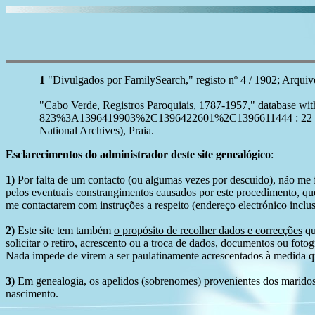
1
"Divulgados por FamilySearch," registo nº 4 / 1902; Arqui
"Cabo Verde, Registros Paroquiais, 1787-1957," database 
823%3A1396419903%2C1396422601%2C1396611444 : 22 Decemb
National Archives), Praia.
Esclarecimentos do administrador deste site genealógico
:
1)
Por falta de um contacto (ou algumas vezes por descuido), não me fo
pelos eventuais constrangimentos causados por este procedimento, que
me contactarem com instruções a respeito (endereço electrónico inclus
2)
Este site tem também
o propósito de recolher dados e correcções
qu
solicitar o retiro, acrescento ou a troca de dados, documentos ou fotogr
Nada impede de virem a ser paulatinamente acrescentados à medida q
3)
Em genealogia, os apelidos (sobrenomes) provenientes dos maridos 
nascimento.