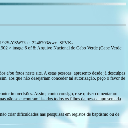
:1:3QS7-L92S-YSW7?cc=2246703&wc=SFVK-
 > image 6 of 8; Arquivo Nacional de Cabo Verde (Cape Verde
s e/ou fotos neste site. A estas pessoas, apresento desde já desculpas
sim, aos que não desejariam conceder tal autorização, peço o favor de
conter imprecisões. Assim, conto consigo, e se quiser comentar ou
as não se encontram listados todos os filhos da pessoa apresentada
.
ão criar dificuldades nas pesquisas em registos de baptismo ou de