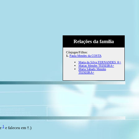
Relações da família
Cônjuges/Filhos:
1.
Paula Mendes da COSTA
Maria da Silva FERNANDES ®+
Matias Mendes TEIXEIRA+
Maria Sábado Mendes
TEIXEIRA+
1
de
e faleceu em †.)