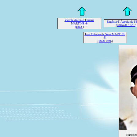
Vicente António Ferreira
Eugénia d' Áustria de 
MARTINS ®
(Cerca de 1828-)
(1813-)
José António de Sena MARTINS
®
(1858-1936)
Francis