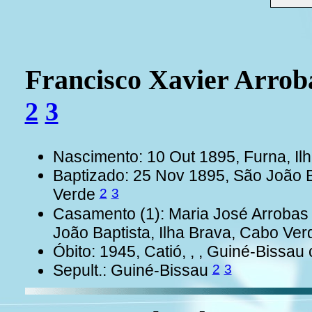
Francisco Xavier Arr
2
3
Nascimento: 10 Out 1895, Furna, I
Baptizado: 25 Nov 1895, São João B
2
3
Verde
Casamento (1): Maria José Arroba
João Baptista, Ilha Brava, Cabo Ve
Óbito: 1945, Catió, , , Guiné-Bissa
2
3
Sepult.: Guiné-Bissau