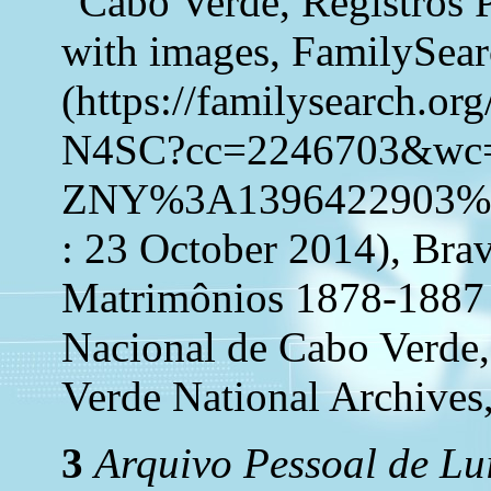
"Cabo Verde, Registros 
with images, FamilySea
(https://familysearch.o
N4SC?cc=2246703&wc
ZNY%3A1396422903%
: 23 October 2014), Brav
Matrimônios 1878-1887 
Nacional de Cabo Verde, 
Verde National Archives, 
3
Arquivo Pessoal de Lu