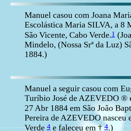
Manuel casou com Joana Maria
Escolástica Maria SILVA, a 8 
1
São Vicente, Cabo Verde.
(Joa
Mindelo, (Nossa Srª da Luz) S
1884.)
Manuel a seguir casou com Eu
Turíbio José de AZEVEDO ® e
27 Abr 1884 em São João Bapti
Pereira de AZEVEDO nasceu em
4
4
Verde
e faleceu em †
.)