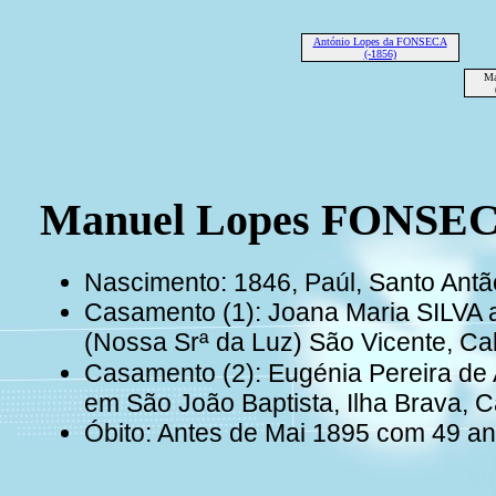
António Lopes da FONSECA
(-1856)
Ma
Manuel Lopes FONSE
Nascimento: 1846, Paúl, Santo Ant
Casamento (1): Joana Maria SILVA a
(Nossa Srª da Luz) São Vicente, C
Casamento (2): Eugénia Pereira d
em São João Baptista, Ilha Brava, 
Óbito: Antes de Mai 1895 com 49 a