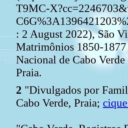
T9MC-X?cc=2246703&
C6G%3A1396421203%2
: 2 August 2022), São V
Matrimônios 1850-1877 
Nacional de Cabo Verde 
Praia.
2
"Divulgados por Famil
Cabo Verde, Praia;
cique