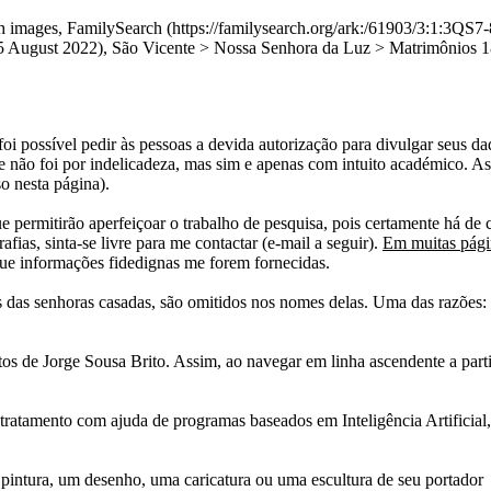
with images, FamilySearch (https://familysearch.org/ark:/61903/3:
t 2022), São Vicente > Nossa Senhora da Luz > Matrimônios 1883
i possível pedir às pessoas a devida autorização para divulgar seus dado
 não foi por indelicadeza, mas sim e apenas com intuito académico. As
o nesta página).
e permitirão aperfeiçoar o trabalho de pesquisa, pois certamente há de 
afias, sinta-se livre para me contactar (e-mail a seguir).
Em muitas págin
ue informações fidedignas me forem fornecidas.
das senhoras casadas, são omitidos nos nomes delas. Uma das razões: n
tos de Jorge Sousa Brito. Assim, ao navegar em linha ascendente a par
 tratamento com ajuda de programas baseados em Inteligência Artificial,
pintura, um desenho, uma caricatura ou uma escultura de seu portador