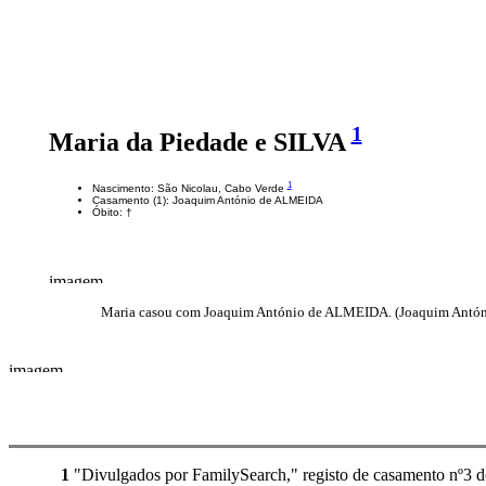
1
Maria da Piedade e SILVA
1
Nascimento: São Nicolau, Cabo Verde
Casamento (1): Joaquim António de ALMEIDA
Óbito: †
Maria casou com Joaquim António de ALMEIDA. (Joaquim Antó
1
"Divulgados por FamilySearch," registo de casamento nº3 d