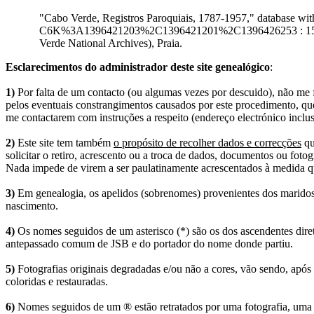
"Cabo Verde, Registros Paroquiais, 1787-1957," database 
C6K%3A1396421203%2C1396421201%2C1396426253 : 15 Augus
Verde National Archives), Praia.
Esclarecimentos do administrador deste site genealógico
:
1)
Por falta de um contacto (ou algumas vezes por descuido), não me fo
pelos eventuais constrangimentos causados por este procedimento, que
me contactarem com instruções a respeito (endereço electrónico inclus
2)
Este site tem também
o propósito de recolher dados e correcções
qu
solicitar o retiro, acrescento ou a troca de dados, documentos ou fotogr
Nada impede de virem a ser paulatinamente acrescentados à medida q
3)
Em genealogia, os apelidos (sobrenomes) provenientes dos maridos 
nascimento.
4)
Os nomes seguidos de um asterisco (*) são os dos ascendentes dire
antepassado comum de JSB e do portador do nome donde partiu.
5)
Fotografias originais degradadas e/ou não a cores, vão sendo, após
coloridas e restauradas.
6)
Nomes seguidos de um ® estão retratados por uma fotografia, uma 