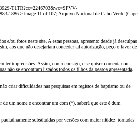
1:3QS7-892S-T1TR?cc=2246703&wc=SFVV-
-1886 > image 11 of 107; Arquivo Nacional de Cabo Verde (Cape
s e/ou fotos neste site. A estas pessoas, apresento desde já desculpas
sim, aos que não desejariam conceder tal autorização, peço o favor de
conter imprecisões. Assim, conto consigo, e se quiser comentar ou
as não se encontram listados todos os filhos da pessoa apresentada
.
ão criar dificuldades nas pesquisas em registos de baptismo ou de
tir de um nome e encontrar um com (*), saberá que este é dum
 paulatinamente substituídas por versões com maior nitidez, tornadas