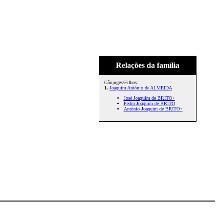
Relações da família
Cônjuges/Filhos:
1.
Joaquim António de ALMEIDA
José Joaquim de BRITO+
Pedro Joaquim de BRITO
António Joaquim de BRITO+