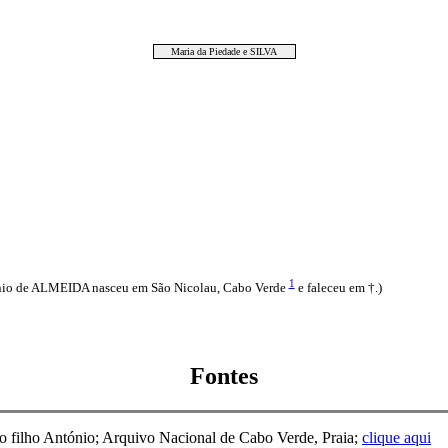
Maria da Piedade e SILVA
1
nio de ALMEIDA nasceu em São Nicolau, Cabo Verde
e faleceu em †.)
Fontes
o filho António; Arquivo Nacional de Cabo Verde, Praia;
clique aqui