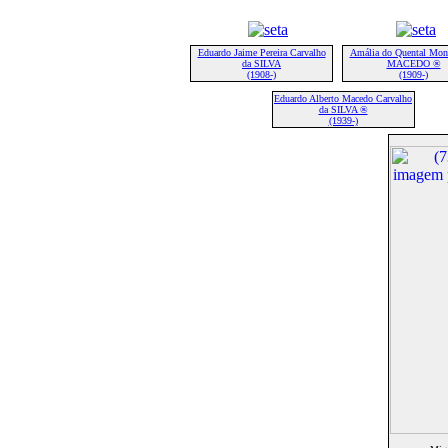
Eduardo Jaime Pereira Carvalho
Amália do Quental Mont
da SILVA
MACEDO ®
(1908-)
(1909-)
Eduardo Alberto Macedo Carvalho
da SILVA ®
(1939-)