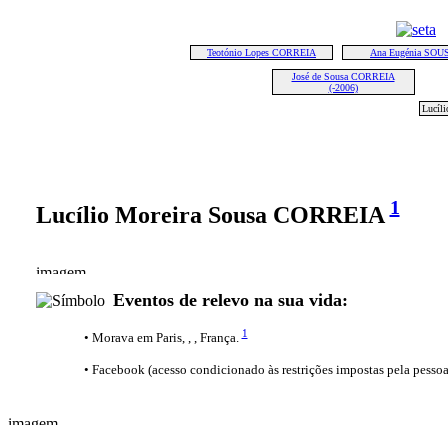
Teotónio Lopes CORREIA
Ana Eugénia SOU
José de Sousa CORREIA
(-2006)
Lucíl
1
Lucílio Moreira Sousa CORREIA
Eventos de relevo na sua vida:
1
• Morava em Paris, , , França.
• Facebook (acesso condicionado às restrições impostas pela pesso