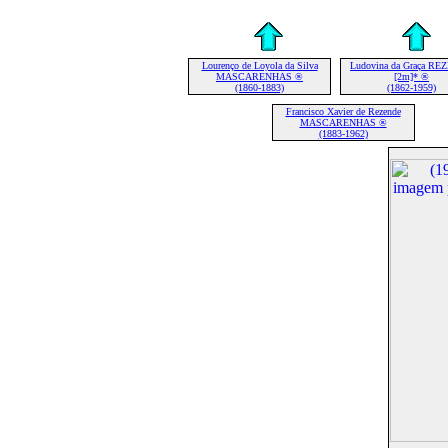
Lourenço de Loyola da Silva
Ludovina da Graça R
MASCARENHAS ®
[2m]* ®
(1860-1883)
(1862-1959)
Francisco Xavier de Rezende
MASCARENHAS ®
(1883-1962)