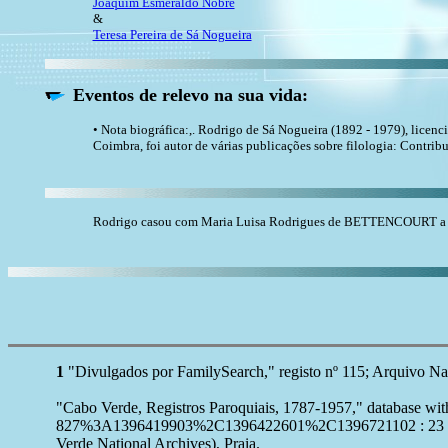
Joaquim Esmeraldo Nobre
&
Teresa Pereira de Sá Nogueira
Eventos de relevo na sua vida:
• Nota biográfica:,. Rodrigo de Sá Nogueira (1892 - 1979), licenc
Coimbra, foi autor de várias publicações sobre filologia: Contr
Rodrigo casou com Maria Luisa Rodrigues de BETTENCOURT a 20
1
"Divulgados por FamilySearch," registo nº 115; Arquivo Na
"Cabo Verde, Registros Paroquiais, 1787-1957," database 
827%3A1396419903%2C1396422601%2C1396721102 : 23 Octobe
Verde National Archives), Praia.