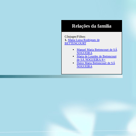
Relações da família
Cônjuges/Filhos:
1.
Maria Luisa Rodrigues de
BETTENCOURT
Manuel Maria Bettencourt de SÁ
NOGUEIRA
Maria de Lourdes de Bettencourt
de SÁ NOGUEIRA ®+
Dulce Maria Bettencourt de SÁ
NOGUEIRA