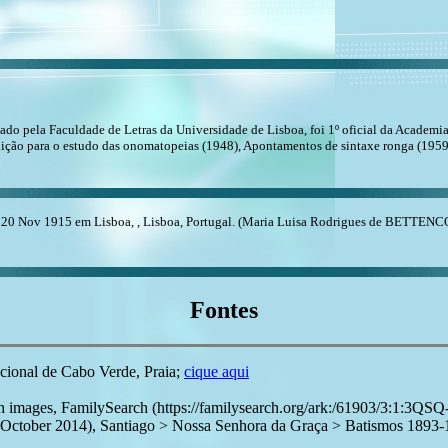
iado pela Faculdade de Letras da Universidade de Lisboa, foi 1º oficial da Academ
ibuição para o estudo das onomatopeias (1948), Apontamentos de sintaxe ronga (195
 Nov 1915 em Lisboa, , Lisboa, Portugal. (Maria Luisa Rodrigues de BETTENCO
Fontes
cional de Cabo Verde, Praia;
cique aqui
with images, FamilySearch (https://familysearch.org/ark:/61903/3:
r 2014), Santiago > Nossa Senhora da Graça > Batismos 1893-190