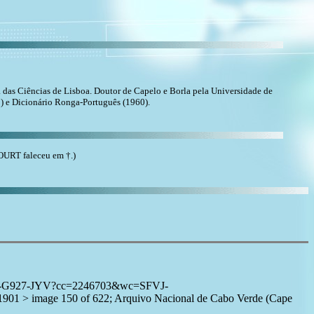
ia das Ciências de Lisboa. Doutor de Capelo e Borla pela Universidade de
9) e Dicionário Ronga-Português (1960).
URT faleceu em †.)
1:3QSQ-G927-JYV?cc=2246703&wc=SFVJ-
1 > image 150 of 622; Arquivo Nacional de Cabo Verde (Cape