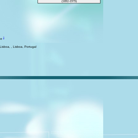
(1892-1979)
1
de
sboa, , Lisboa, Portugal