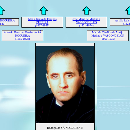
Maria Teresa de Campos
José Maria de Medina e
Á NOGUEIRA
Amália Luí
PEREIRA
VASCONCELOS
1880)
(1828
(1827-1885)
(1821-1874)
António Faustino Pereira de SÁ
Matilde Cândida de Araújo
NOGUEIRA
Medina e VASCONCELOS
(1856-1928)
(1860-1935)
Rodrigo de SÁ NOGUEIRA ®