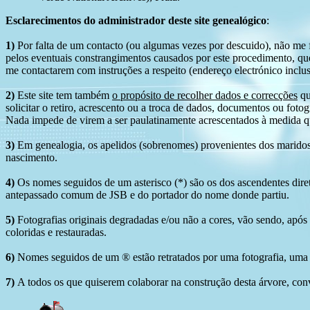
Esclarecimentos do administrador deste site genealógico
:
1)
Por falta de um contacto (ou algumas vezes por descuido), não me fo
pelos eventuais constrangimentos causados por este procedimento, que
me contactarem com instruções a respeito (endereço electrónico inclus
2)
Este site tem também
o propósito de recolher dados e correcções
qu
solicitar o retiro, acrescento ou a troca de dados, documentos ou fotogr
Nada impede de virem a ser paulatinamente acrescentados à medida q
3)
Em genealogia, os apelidos (sobrenomes) provenientes dos maridos 
nascimento.
4)
Os nomes seguidos de um asterisco (*) são os dos ascendentes dire
antepassado comum de JSB e do portador do nome donde partiu.
5)
Fotografias originais degradadas e/ou não a cores, vão sendo, após
coloridas e restauradas.
6)
Nomes seguidos de um ® estão retratados por uma fotografia, uma 
7)
A todos os que quiserem colaborar na construção desta árvore, conv