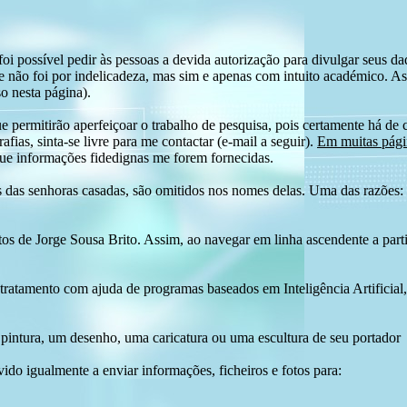
i possível pedir às pessoas a devida autorização para divulgar seus dado
 não foi por indelicadeza, mas sim e apenas com intuito académico. As
o nesta página).
e permitirão aperfeiçoar o trabalho de pesquisa, pois certamente há de 
afias, sinta-se livre para me contactar (e-mail a seguir).
Em muitas págin
ue informações fidedignas me forem fornecidas.
das senhoras casadas, são omitidos nos nomes delas. Uma das razões: n
tos de Jorge Sousa Brito. Assim, ao navegar em linha ascendente a par
 tratamento com ajuda de programas baseados em Inteligência Artificial,
pintura, um desenho, uma caricatura ou uma escultura de seu portador
ido igualmente a enviar informações, ficheiros e fotos para: