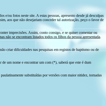
s e/ou fotos neste site. A estas pessoas, apresento desde já desculpas
sim, aos que não desejariam conceder tal autorização, peço o favor de
conter imprecisões. Assim, conto consigo, e se quiser comentar ou
as não se encontram listados todos os filhos da pessoa apresentada
.
ão criar dificuldades nas pesquisas em registos de baptismo ou de
tir de um nome e encontrar um com (*), saberá que este é dum
 paulatinamente substituídas por versões com maior nitidez, tornadas