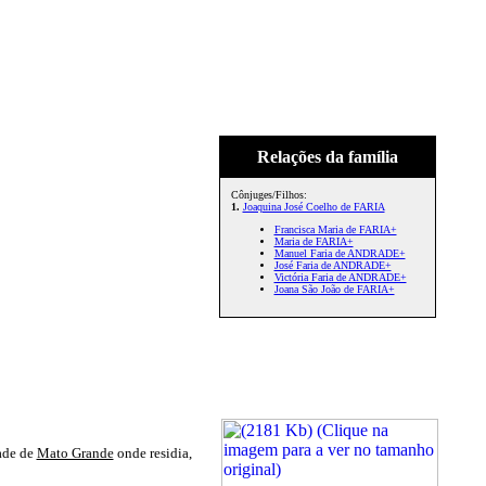
Relações da família
Cônjuges/Filhos:
1.
Joaquina José Coelho de FARIA
Francisca Maria de FARIA+
Maria de FARIA+
Manuel Faria de ANDRADE+
José Faria de ANDRADE+
Victória Faria de ANDRADE+
Joana São João de FARIA+
dade de
Mato Grande
onde residia,