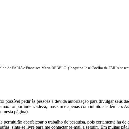
elho de FARIA e Francisca Maria REBELO. (Joaquina José Coelho de FARIA nasceu e
i possível pedir às pessoas a devida autorização para divulgar seus dado
 não foi por indelicadeza, mas sim e apenas com intuito académico. As
o nesta página).
e permitirão aperfeiçoar o trabalho de pesquisa, pois certamente há de 
afias, sinta-se livre para me contactar (e-mail a seguir).
Em muitas págin