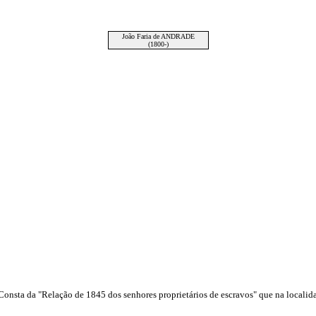
João Faria de ANDRADE
(1800-)
 Consta da "Relação de 1845 dos senhores proprietários de escravos" que na locali